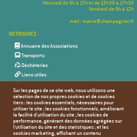
Mercredi de 9h à 12h et de 13h30 à 17h30
Vendredi de 9h à 12h
mail : mairie@champagnier.fr
Menu
Pied
de
Annuaire des Associations
page
Transports
Déchèteries
Liens utiles
Agenda
Sur les pages de ce site web, nous utilisons une
Toutes les actualités
sélection de nos propres cookies et de cookies
tiers : les cookies essentiels, nécessaires pour
Contact
utiliser le site ; les cookies fonctionnels, améliorant
Mentions Légales
la facilité d'utilisation du site ; les cookies de
performance, générant des données agrégées sur
Politique de confidentialité
l'utilisation du site et des statistiques ; et les
Paramètres des cookies
cookies marketing, affichant un contenu