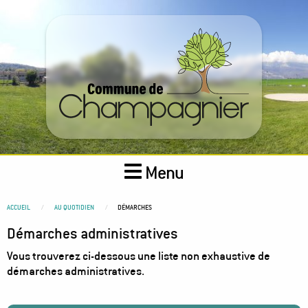
Aller
au
contenu
principal
Menu
You
ACCUEIL
AU QUOTIDIEN
DÉMARCHES
are
Démarches administratives
here
Vous trouverez ci-dessous une liste non exhaustive de
démarches administratives.