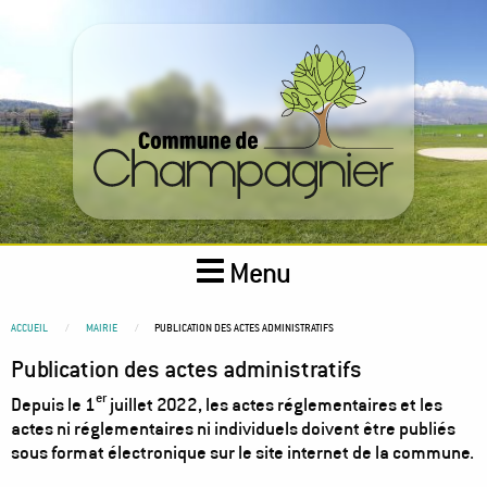
Aller
au
contenu
principal
Menu
You
ACCUEIL
MAIRIE
PUBLICATION DES ACTES ADMINISTRATIFS
are
Publication des actes administratifs
here
er
Depuis le 1
juillet 2022, les actes réglementaires et les
actes ni réglementaires ni individuels doivent être publiés
sous format électronique sur le site internet de la commune.