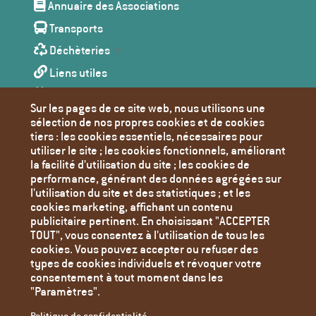
de
Annuaire des Associations
page
Transports
Déchèteries
Liens utiles
Agenda
Sur les pages de ce site web, nous utilisons une
Toutes les actualités
sélection de nos propres cookies et de cookies
tiers : les cookies essentiels, nécessaires pour
Contact
utiliser le site ; les cookies fonctionnels, améliorant
Mentions Légales
la facilité d'utilisation du site ; les cookies de
performance, générant des données agrégées sur
Politique de confidentialité
l'utilisation du site et des statistiques ; et les
Paramètres des cookies
cookies marketing, affichant un contenu
publicitaire pertinent. En choisissant "ACCEPTER
TOUT", vous consentez à l'utilisation de tous les
cookies. Vous pouvez accepter ou refuser des
types de cookies individuels et révoquer votre
consentement à tout moment dans les
"Paramètres".
Politique de confidentialité