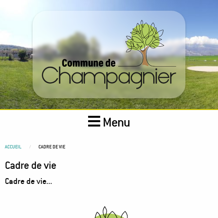
Aller
au
contenu
principal
Menu
You
ACCUEIL
CADRE DE VIE
are
Cadre de vie
here
Cadre de vie...