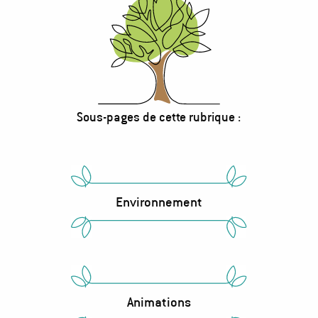
Sous-pages de cette rubrique :
Bloc
d'accès
au
sous-
Environnement
pages
Animations