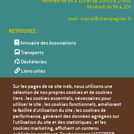
Mercredi de 9h à 12h et de 13h30 à 17h30
Vendredi de 9h à 12h
mail : mairie@champagnier.fr
Menu
Pied
de
Annuaire des Associations
page
Transports
Déchèteries
Liens utiles
Agenda
Sur les pages de ce site web, nous utilisons une
Toutes les actualités
sélection de nos propres cookies et de cookies
tiers : les cookies essentiels, nécessaires pour
Contact
utiliser le site ; les cookies fonctionnels, améliorant
Mentions Légales
la facilité d'utilisation du site ; les cookies de
performance, générant des données agrégées sur
Politique de confidentialité
l'utilisation du site et des statistiques ; et les
Paramètres des cookies
cookies marketing, affichant un contenu
publicitaire pertinent. En choisissant "ACCEPTER