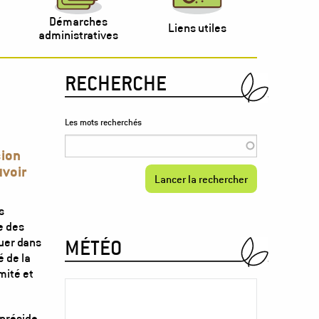
Démarches
Liens utiles
administratives
RECHERCHE
Les mots recherchés
sion
uvoir
s
e des
uer dans
MÉTÉO
é de la
mité et
 préside