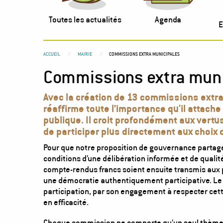
Toutes les actualités
Agenda
E
You
ACCUEIL
MAIRIE
COMMISSIONS EXTRA MUNICIPALES
Commissions extra muni
are
here
Avec la création de 13 commissions extra
réaffirme toute l’importance qu'il attache
publique. Il croit profondément aux vertu
de participer plus directement aux choix 
Pour que notre proposition de gouvernance partagée s
conditions d’une délibération informée et de qualité
compte-rendus francs soient ensuite transmis aux 
une démocratie authentiquement participative. Le c
participation, par son engagement à respecter cett
en efficacité.
Chaque commission ne comporte qu'un seul thème p