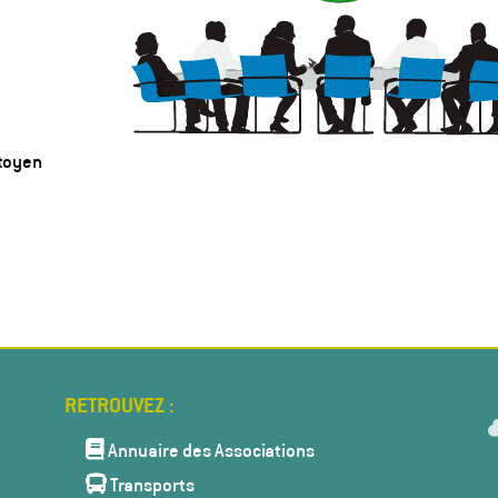
itoyen
Menu
Pied
Annuaire des Associations
de
Transports