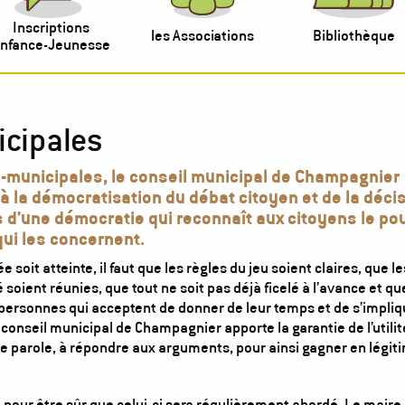
Inscriptions
les Associations
Bibliothèque
nfance-Jeunesse
cipales
-municipales, le conseil municipal de Champagnier
 à la démocratisation du débat citoyen et de la déci
s d’une démocratie qui reconnaît aux citoyens le po
qui les concernent.
oit atteinte, il faut que les règles du jeu soient claires, que le
 soient réunies, que tout ne soit pas déjà ficelé à l’avance et qu
personnes qui acceptent de donner de leur temps et de s’impliq
onseil municipal de Champagnier apporte la garantie de l’utilit
e parole, à répondre aux arguments, pour ainsi gagner en légiti
our être sûr que celui-ci sera régulièrement abordé. Le maire