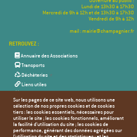
Ouverture au public :
Lundi de 13h30 à 17h30
Mercredi de 9h à 12h et de 13h30 à 17h30
Vendredi de 9h à 12h
mail : mairie@champagnier.fr
Menu
Pied
de
Annuaire des Associations
page
Transports
Déchèteries
Liens utiles
Agenda
Sur les pages de ce site web, nous utilisons une
Toutes les actualités
sélection de nos propres cookies et de cookies
tiers : les cookies essentiels, nécessaires pour
Contact
utiliser le site ; les cookies fonctionnels, améliorant
Mentions Légales
la facilité d'utilisation du site ; les cookies de
performance, générant des données agrégées sur
Politique de confidentialité
l'utilisation du site et des statistiques ; et les