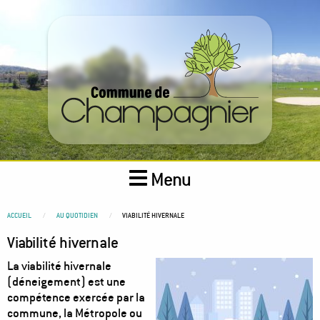
Aller
au
contenu
principal
Menu
You
ACCUEIL
AU QUOTIDIEN
VIABILITÉ HIVERNALE
are
Viabilité hivernale
here
Image
La viabilité hivernale
(déneigement) est une
compétence exercée par la
commune, la Métropole ou