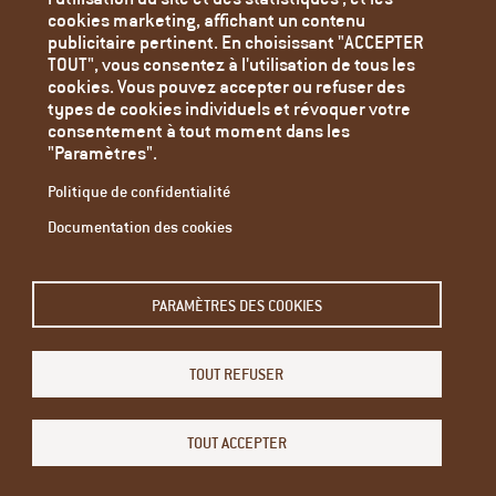
Paramètres des cookies
cookies marketing, affichant un contenu
publicitaire pertinent. En choisissant "ACCEPTER
TOUT", vous consentez à l'utilisation de tous les
cookies. Vous pouvez accepter ou refuser des
types de cookies individuels et révoquer votre
consentement à tout moment dans les
"Paramètres".
Politique de confidentialité
Documentation des cookies
Email
PARAMÈTRES DES COOKIES
L'adresse e-mail de l'abonné.
TOUT REFUSER
Restez informé - abonnez-vous à notre newsletter.
Modifier son abonnement
TOUT ACCEPTER
Menu
S'identifier pour administrer le site
du