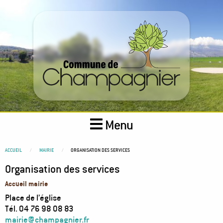
Aller
au
contenu
principal
Menu
You
ACCUEIL
MAIRIE
ORGANISATION DES SERVICES
are
Organisation des services
here
Accueil mairie
Place de l’église
Tél. 04 76 98 08 83
mairie@champagnier.fr