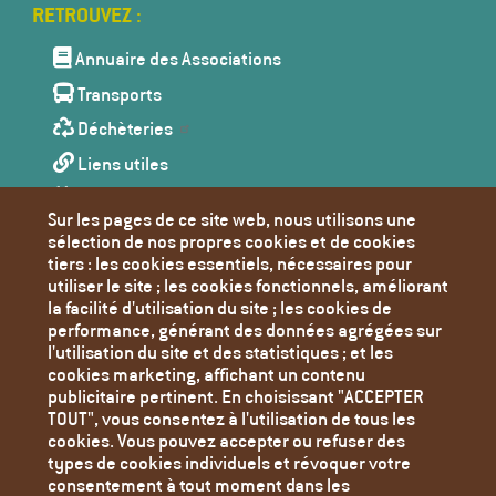
Menu
Pied
de
Annuaire des Associations
page
Transports
Déchèteries
Liens utiles
Agenda
Sur les pages de ce site web, nous utilisons une
Toutes les actualités
sélection de nos propres cookies et de cookies
tiers : les cookies essentiels, nécessaires pour
Contact
utiliser le site ; les cookies fonctionnels, améliorant
Mentions Légales
la facilité d'utilisation du site ; les cookies de
performance, générant des données agrégées sur
Politique de confidentialité
l'utilisation du site et des statistiques ; et les
Paramètres des cookies
cookies marketing, affichant un contenu
publicitaire pertinent. En choisissant "ACCEPTER
TOUT", vous consentez à l'utilisation de tous les
cookies. Vous pouvez accepter ou refuser des
types de cookies individuels et révoquer votre
consentement à tout moment dans les