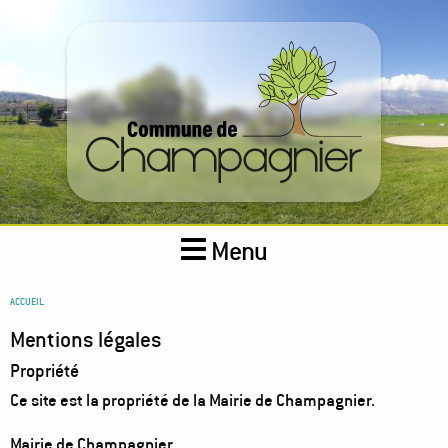
Aller
au
contenu
principal
Menu
You
ACCUEIL
are
Mentions légales
here
Propriété
Ce site est la propriété de la Mairie de Champagnier.
Mairie de Champagnier