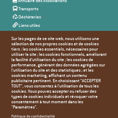
Annuaire des Associations
page
Transports
Déchèteries
Liens utiles
Agenda
Sur les pages de ce site web, nous utilisons une
Toutes les actualités
sélection de nos propres cookies et de cookies
tiers : les cookies essentiels, nécessaires pour
Contact
utiliser le site ; les cookies fonctionnels, améliorant
Mentions Légales
la facilité d'utilisation du site ; les cookies de
performance, générant des données agrégées sur
Politique de confidentialité
l'utilisation du site et des statistiques ; et les
Paramètres des cookies
cookies marketing, affichant un contenu
publicitaire pertinent. En choisissant "ACCEPTER
TOUT", vous consentez à l'utilisation de tous les
cookies. Vous pouvez accepter ou refuser des
types de cookies individuels et révoquer votre
consentement à tout moment dans les
"Paramètres".
Politique de confidentialité