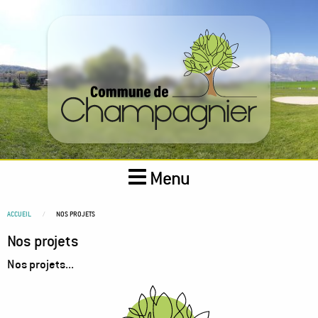
Aller
au
contenu
principal
Menu
You
ACCUEIL
NOS PROJETS
are
Nos projets
here
Nos projets...