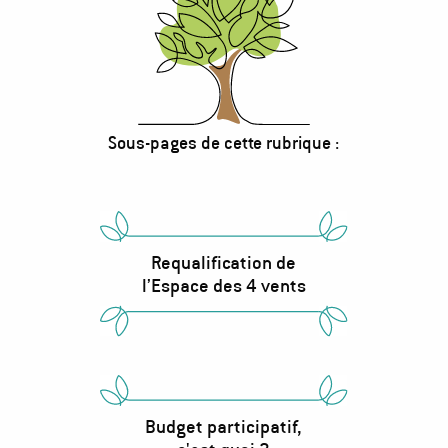
Sous-pages de cette rubrique :
Bloc
d'accès
au
sous-
Requalification de
pages
l’Espace des 4 vents
Budget participatif,