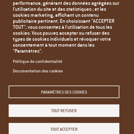
performance, générant des données agrégées sur
Politique de confidentialité
l'utilisation du site et des statistiques ; et les
Paramètres des cookies
cookies marketing, affichant un contenu
publicitaire pertinent. En choisissant "ACCEPTER
TOUT", vous consentez à l'utilisation de tous les
cookies. Vous pouvez accepter ou refuser des
types de cookies individuels et révoquer votre
consentement à tout moment dans les
"Paramètres".
Politique de confidentialité
Documentation des cookies
Email
PARAMÈTRES DES COOKIES
L'adresse e-mail de l'abonné.
TOUT REFUSER
Restez informé - abonnez-vous à notre newsletter.
Modifier son abonnement
TOUT ACCEPTER
Menu