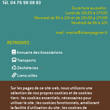
Tél. 04 76 98 08 83
Ouverture au public :
Lundi de 13h30 à 17h30
Mercredi de 9h à 12h et de 13h30 à 17h30
Vendredi de 9h à 12h
mail : mairie@champagnier.fr
Menu
Pied
de
Annuaire des Associations
page
Transports
Déchèteries
Liens utiles
Agenda
Sur les pages de ce site web, nous utilisons une
Toutes les actualités
sélection de nos propres cookies et de cookies
tiers : les cookies essentiels, nécessaires pour
Contact
utiliser le site ; les cookies fonctionnels, améliorant
Mentions Légales
la facilité d'utilisation du site ; les cookies de